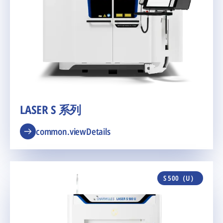
LASER S 系列
common.viewDetails
S 500（U）