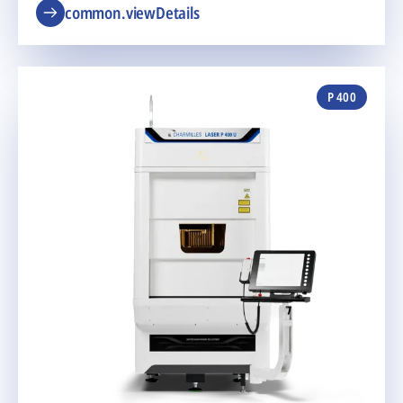
common.viewDetails
P 400