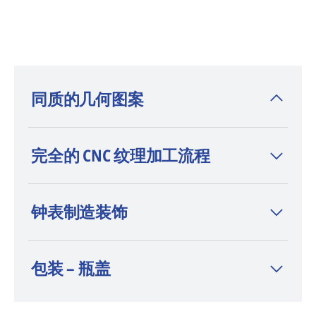
应用的可行性
同质的几何图案
得益于数字化工艺，我们确保两个部件之间的
完全的 CNC 纹理加工流程
纹理连续。您将获得质量完全符合设计要求且
无偏差的匀质产品，系统可满足任意几何图案
需求，您可按需控制每个细节的方向和尺寸，
钟表制造装饰
加工精度细致入微。
包装 – 瓶盖