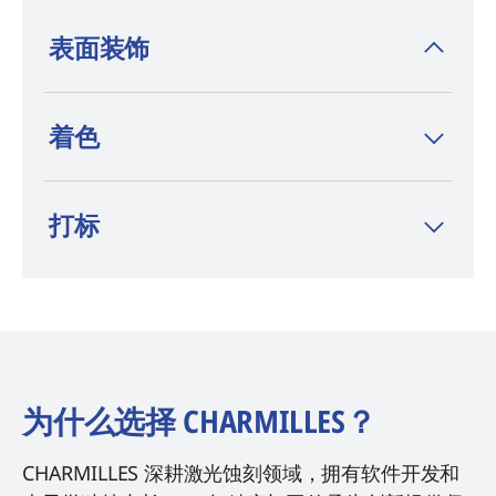
表面装饰
机械装饰是钟表制造传统中的核心元素。借助
着色
我们的软件，现在利用激光技术创作、组合和
定制任何类型的精美装饰变得更加轻松，您可
选择传统图案，也可以探索激光技术所能带来
打标
的设计自由。
为什么选择 CHARMILLES？
CHARMILLES 深耕激光蚀刻领域，拥有软件开发和