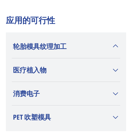
应用的可行性
轮胎模具纹理加工
通过独特的激光纹理加工工艺，提升您轮胎模
医疗植入物
具的品牌辨识度。从标准机型到专为直径达
1.2 米的轮胎模具设计的专用系统，您可以选
择最符合您生产力和质量需求的 CHARMILLES
消费电子
LASER P 或 CHARMILLES LASER S 机型。我
们专用的轮胎软件模块可帮助您将铣削与激光
纹理加工相结合，从而获得最佳效果。
PET 吹塑模具