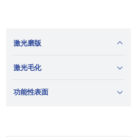
激光磨版
此技术是化学蚀刻的环保替代方案，可打造兼
激光毛化
具卓越美观性和功能性的表面，在汽车领域，
此技术用于内饰、车灯和轮胎模具的纹理加
工。在化妆品包装领域，激光磨版发挥着关键
功能性表面
作用，应用范围覆盖消费电子、家用电器、体
育器材、鞋类和时尚等行业。