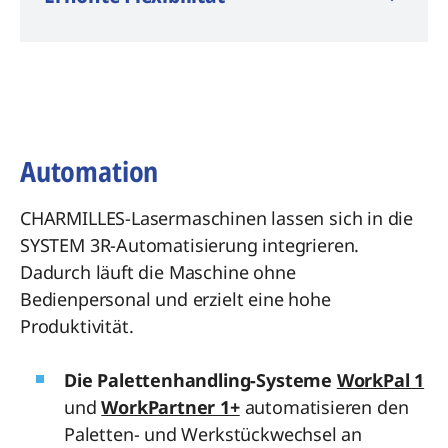
verbinden lassen. Ein effizienter
Beheizungs- und Kühlprozess während der
Kunststoffspritzgussphase sorgt für eine
hohe Reproduzierbarkeit der
Formoberfläche.
Automation
CHARMILLES-Lasermaschinen lassen sich in die
SYSTEM 3R-Automatisierung integrieren.
Dadurch läuft die Maschine ohne
Bedienpersonal und erzielt eine hohe
Produktivität.
Die Palettenhandling-Systeme
WorkPal 1
und
WorkPartner 1+
automatisieren den
Paletten- und Werkstückwechsel an