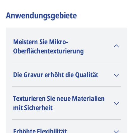
Anwendungsgebiete
Meistern Sie Mikro-
Oberflächentexturierung
Die Lasertexturierung in Kombination mit
Die Gravur erhöht die Qualität
einem Beheizungs- und Kühlformverfahren
erweitert die Gestaltungsmöglichkeiten für
Produktdesigner. Unsere Zusammenarbeit
Texturieren Sie neue Materialien
mit RocTool zeigt, dass sich ästhetische
mit Sicherheit
Anforderungen wie holografische Effekte
und strukturierte Wellenmuster mit
industriellen Massenanwendungen
Erhöhte Flexibilität